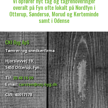
Vi opfører nyt tag og tagrenoveringer
overalt på Fyn ofte lokalt på Nordfyn i
Otterup, Søndersø, Morud og Kerteminde
samt i Odense
CNJ Byg ApS
Tømrer- og snedkerfirma
Hjorslevvej 19,
5450 Otterup, Fyn
Tlf:
20 48 16 09
E mail:
carsten@cnj-byg.dk
CVR
: 40017178