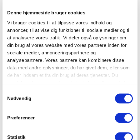
og afvalmet tag.
Mansardtag:
Et mansardtag er en konstruktion som
Denne hjemmeside bruger cookies
typisk benyttes når man ønsker at udnytte så meget
Vi bruger cookies til at tilpasse vores indhold og
af rummet som muligt på husets øverste etage. Et
annoncer, til at vise dig funktioner til sociale medier og til
at analysere vores trafik. Vi deler også oplysninger om
mansardtag har, modsat et ”almindeligt tag” to
din brug af vores website med vores partnere inden for
tagflader som står i vinkel mod hinanden.
sociale medier, annonceringspartnere og
På den måde har du et minimum af skråvægge
analysepartnere. Vores partnere kan kombinere disse
data med andre oplysninger, du har givet dem, eller som
samtidig med, at du også får mulighed for at lave
de har indsamlet fra din brug af deres tjenester. Du
kvistvinduer i kvisten (den nederste tagflade) OG
samtykker til vores cookies, hvis du fortsætter med at
vinduer i den øverste tagflade.
anvende vores hjemmeside.
Samtykkevalg
Nødvendig
Afvalmet tag:
På et afvalmet tag har man også
lavet en hældning på selve gavlfladerne. Det vil sige,
at du med et afvalmet tag, har tagflader ud til alle
Præferencer
fire sider af huset, modsat en ”normal
tagkonstruktion” hvor man kun har tagflader ud til
Statistik