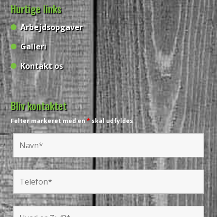
Hurtige links
Arbejdsopgaver
Galleri
Kontakt os
Bliv kontaktet
Felter markeret med en
*
skal udfyldes